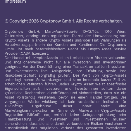
Impressum
© Copyright 2026 Cryptonow GmbH. Alle Rechte vorbehalten.
Cryptonow GmbH, Marc-Aurel-Straße 10-12/15a, 1010 Wien,
Österreich, erbringt den regulierten Dienst der Umwechslung von
Krypto-Assets in andere Krypto-Assets und/oder Fiat-Währungen als
Hauptvertragspartnerin der Kunden und Kundinnen. Die Cryptonow
GmbH ist nach österreichischem Recht als Crypto-Asset Service
Provider (CASP) lizenziert.
Der Handel mit Krypto-Assets ist mit erheblichen Risiken verbunden
und möglicherweise nicht für alle Investoren und Investorinnen
geeignet. Vor der Durchführung einer Transaktion sollten Investoren
und Investorinnen ihre Anlageziele, ihre Erfahrung sowie ihre
Risikobereitschaft sorgfältig prüfen. Der Wert von Krypto-Assets
unterliegt hohen Schwankungen und kann innerhalb kurzer Zeit zu
erheblichen Verlusten führen. Jedes Krypto-Asset weist spezifische
Eigenschaften auf; Investoren und Investorinnen sollten daher
gründliche Recherchen durchführen und sicherstellen, dass sie ein
Asset vollständig verstehen, bevor sie einen Handel tätigen. Die
vergangene Wertentwicklung ist kein verlässlicher Indikator für
zukünftige Ergebnisse. Dieser Inhalt stellt eine
Marketingkommunikation im Sinne der Markets in Crypto-Assets
Regulation (MiCAR) dar, enthält keine Anlageempfehlung oder
Finanzberatung, und Investoren und Investorinnen müssen
sicherstellen, dass sie alle damit verbundenen Risiken verstehen –
einschließlich des möglichen Verlusts des gesamten investierten