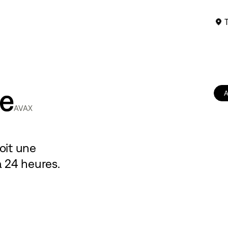
e
A
AVAX
soit une
 a 24 heures.