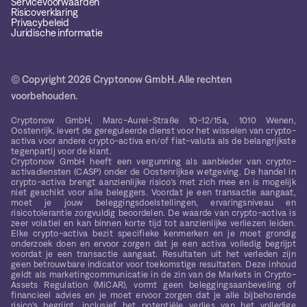
Servicevoorwaarden
Risicoverklaring
Privacybeleid
Juridische informatie
© Copyright 2026 Cryptonow GmbH. Alle rechten
voorbehouden.
Cryptonow GmbH, Marc-Aurel-Straße 10-12/15a, 1010 Wenen,
Oostenrijk, levert de gereguleerde dienst voor het wisselen van crypto-
activa voor andere crypto-activa en/of fiat-valuta als de belangrijkste
tegenpartij voor de klant.
Cryptonow GmbH heeft een vergunning als aanbieder van crypto-
activadiensten (CASP) onder de Oostenrijkse wetgeving. De handel in
crypto-activa brengt aanzienlijke risico's met zich mee en is mogelijk
niet geschikt voor alle beleggers. Voordat je een transactie aangaat,
moet je jouw beleggingsdoelstellingen, ervaringsniveau en
risicotolerantie zorgvuldig beoordelen. De waarde van crypto-activa is
zeer volatiel en kan binnen korte tijd tot aanzienlijke verliezen leiden.
Elke crypto-activa bezit specifieke kenmerken en je moet grondig
onderzoek doen en ervoor zorgen dat je een activa volledig begrijpt
voordat je een transactie aangaat. Resultaten uit het verleden zijn
geen betrouwbare indicator voor toekomstige resultaten. Deze inhoud
geldt als marketingcommunicatie in de zin van de Markets in Crypto-
Assets Regulation (MiCAR), vormt geen beleggingsaanbeveling of
financieel advies en je moet ervoor zorgen dat je alle bijbehorende
risico's begrijpt, inclusief het potentiële verlies van het volledige