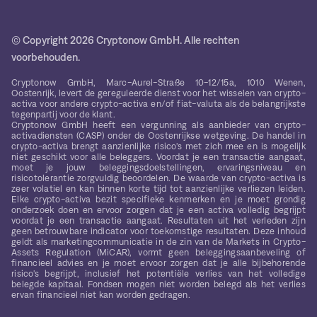
© Copyright 2026 Cryptonow GmbH. Alle rechten
voorbehouden.
Cryptonow GmbH, Marc-Aurel-Straße 10-12/15a, 1010 Wenen,
Oostenrijk, levert de gereguleerde dienst voor het wisselen van crypto-
activa voor andere crypto-activa en/of fiat-valuta als de belangrijkste
tegenpartij voor de klant.
Cryptonow GmbH heeft een vergunning als aanbieder van crypto-
activadiensten (CASP) onder de Oostenrijkse wetgeving. De handel in
crypto-activa brengt aanzienlijke risico's met zich mee en is mogelijk
niet geschikt voor alle beleggers. Voordat je een transactie aangaat,
moet je jouw beleggingsdoelstellingen, ervaringsniveau en
risicotolerantie zorgvuldig beoordelen. De waarde van crypto-activa is
zeer volatiel en kan binnen korte tijd tot aanzienlijke verliezen leiden.
Elke crypto-activa bezit specifieke kenmerken en je moet grondig
onderzoek doen en ervoor zorgen dat je een activa volledig begrijpt
voordat je een transactie aangaat. Resultaten uit het verleden zijn
geen betrouwbare indicator voor toekomstige resultaten. Deze inhoud
geldt als marketingcommunicatie in de zin van de Markets in Crypto-
Assets Regulation (MiCAR), vormt geen beleggingsaanbeveling of
financieel advies en je moet ervoor zorgen dat je alle bijbehorende
risico's begrijpt, inclusief het potentiële verlies van het volledige
belegde kapitaal. Fondsen mogen niet worden belegd als het verlies
ervan financieel niet kan worden gedragen.