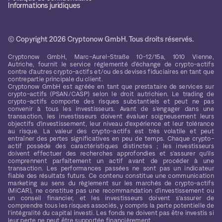
Informations juridiques
© Copyright 2026 Cryptonow GmbH. Tous droits réservés.
Cryptonow GmbH, Marc-Aurel-Straße 10-12/15a, 1010 Vienne,
Autriche, fournit le service réglementé d'échange de crypto-actifs
contre d'autres crypto-actifs et/ou des devises fiduciaires en tant que
contrepartie principale du client.
Cryptonow GmbH est agréée en tant que prestataire de services sur
crypto-actifs (PSAN/CASP) selon le droit autrichien. Le trading de
crypto-actifs comporte des risques substantiels et peut ne pas
convenir à tous les investisseurs. Avant de s'engager dans une
transaction, les investisseurs doivent évaluer soigneusement leurs
objectifs d'investissement, leur niveau d'expérience et leur tolérance
au risque. La valeur des crypto-actifs est très volatile et peut
entraîner des pertes significatives en peu de temps. Chaque crypto-
actif possède des caractéristiques distinctes ; les investisseurs
doivent effectuer des recherches approfondies et s'assurer qu'ils
comprennent parfaitement un actif avant de procéder à une
transaction. Les performances passées ne sont pas un indicateur
fiable des résultats futurs. Ce contenu constitue une communication
marketing au sens du règlement sur les marchés de crypto-actifs
(MiCAR), ne constitue pas une recommandation d'investissement ou
un conseil financier, et les investisseurs doivent s'assurer de
comprendre tous les risques associés, y compris la perte potentielle de
l'intégralité du capital investi. Les fonds ne doivent pas être investis si
leur perte ne peut être supportée financièrement.