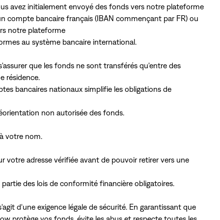
s avez initialement envoyé des fonds vers notre plateforme
rs un compte bancaire français (IBAN commençant par FR) ou
vers notre plateforme
formes au système bancaire international.
 s'assurer que les fonds ne sont transférés qu'entre des
e résidence.
ptes bancaires nationaux simplifie les obligations de
a réorientation non autorisée des fonds.
 à votre nom.
 votre adresse vérifiée avant de pouvoir retirer vers une
partie des lois de conformité financière obligatoires.
 s'agit d'une exigence légale de sécurité. En garantissant que
now protège vos fonds, évite les abus et respecte toutes les