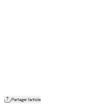
montrons également la différence avec les
systèmes centralisés et pseudo-
décentralisés.
Partager l'article