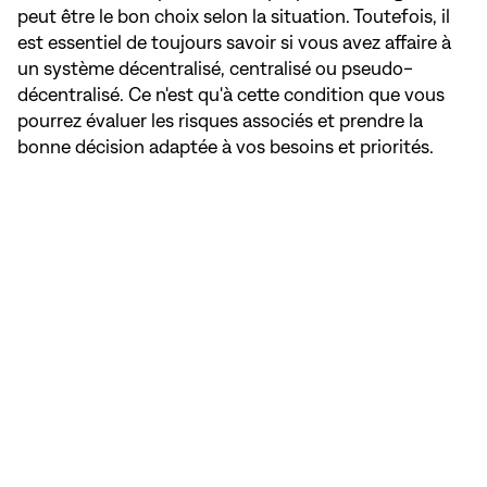
peut être le bon choix selon la situation. Toutefois, il
est essentiel de toujours savoir si vous avez affaire à
un système décentralisé, centralisé ou pseudo-
décentralisé. Ce n'est qu'à cette condition que vous
pourrez évaluer les risques associés et prendre la
bonne décision adaptée à vos besoins et priorités.
NaN
/
4
En bref : centralisé vs.
décentralisé.
Voici ce que signifie une vraie
décentralisation et comment reconnaître
les systèmes décentralisés. Nous vous