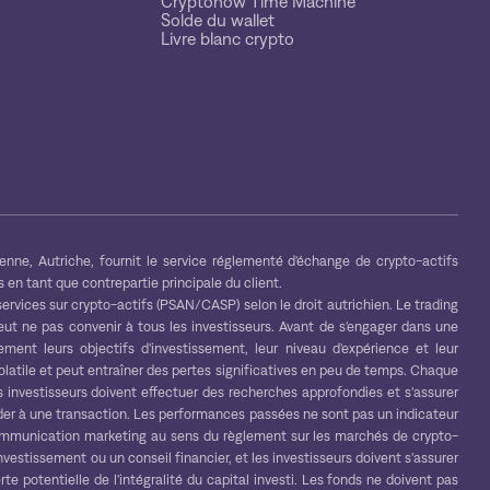
Cryptonow Time Machine
Solde du wallet
Livre blanc crypto
ne, Autriche, fournit le service réglementé d'échange de crypto-actifs
 en tant que contrepartie principale du client.
vices sur crypto-actifs (PSAN/CASP) selon le droit autrichien. Le trading
eut ne pas convenir à tous les investisseurs. Avant de s'engager dans une
ement leurs objectifs d'investissement, leur niveau d'expérience et leur
volatile et peut entraîner des pertes significatives en peu de temps. Chaque
s investisseurs doivent effectuer des recherches approfondies et s'assurer
der à une transaction. Les performances passées ne sont pas un indicateur
communication marketing au sens du règlement sur les marchés de crypto-
estissement ou un conseil financier, et les investisseurs doivent s'assurer
te potentielle de l'intégralité du capital investi. Les fonds ne doivent pas