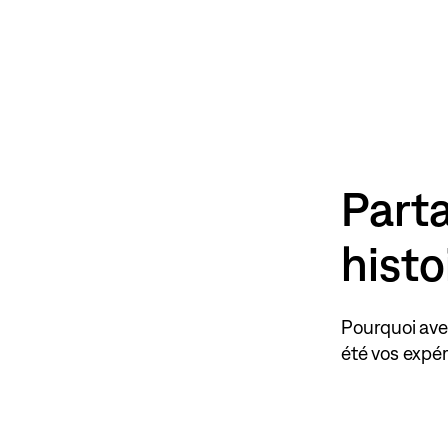
Part
histo
Pourquoi ave
été vos expé