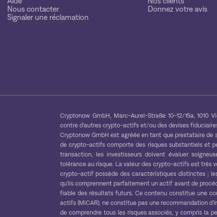
Aide
Nos clients
Nous contacter
Donnez votre avis
Signaler une réclamation
Cryptonow GmbH, Marc-Aurel-Straße 10-12/15a, 1010 Vien
contre d'autres crypto-actifs et/ou des devises fiduciaires
Cryptonow GmbH est agréée en tant que prestataire de ser
de crypto-actifs comporte des risques substantiels et p
transaction, les investisseurs doivent évaluer soigneus
tolérance au risque. La valeur des crypto-actifs est très 
crypto-actif possède des caractéristiques distinctes ; le
qu'ils comprennent parfaitement un actif avant de procé
fiable des résultats futurs. Ce contenu constitue une 
actifs (MiCAR), ne constitue pas une recommandation d'inv
de comprendre tous les risques associés, y compris la per