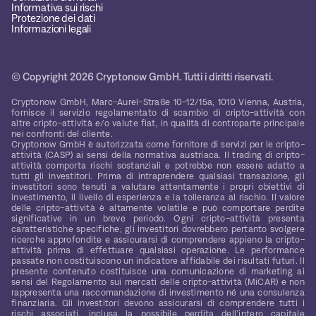
Informativa sui rischi
Protezione dei dati
Informazioni legali
© Copyright 2026 Cryptonow GmbH. Tutti i diritti riservati.
Cryptonow GmbH, Marc-Aurel-Straße 10-12/15a, 1010 Vienna, Austria,
fornisce il servizio regolamentato di scambio di cripto-attività con
altre cripto-attività e/o valute fiat, in qualità di controparte principale
nei confronti del cliente.
Cryptonow GmbH è autorizzata come fornitore di servizi per le cripto-
attività (CASP) ai sensi della normativa austriaca. Il trading di cripto-
attività comporta rischi sostanziali e potrebbe non essere adatto a
tutti gli investitori. Prima di intraprendere qualsiasi transazione, gli
investitori sono tenuti a valutare attentamente i propri obiettivi di
investimento, il livello di esperienza e la tolleranza al rischio. Il valore
delle cripto-attività è altamente volatile e può comportare perdite
significative in un breve periodo. Ogni cripto-attività presenta
caratteristiche specifiche; gli investitori dovrebbero pertanto svolgere
ricerche approfondite e assicurarsi di comprendere appieno la cripto-
attività prima di effettuare qualsiasi operazione. Le performance
passate non costituiscono un indicatore affidabile dei risultati futuri. Il
presente contenuto costituisce una comunicazione di marketing ai
sensi del Regolamento sui mercati delle cripto-attività (MiCAR) e non
rappresenta una raccomandazione di investimento né una consulenza
finanziaria. Gli investitori devono assicurarsi di comprendere tutti i
rischi associati, inclusa la possibile perdita dell’intero capitale