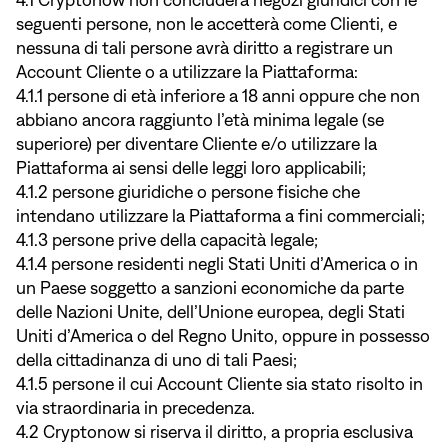
4.1 Cryptonow non concluderà negozi giuridici con le
seguenti persone, non le accetterà come Clienti, e
nessuna di tali persone avrà diritto a registrare un
Account Cliente o a utilizzare la Piattaforma:
4.1.1 persone di età inferiore a 18 anni oppure che non
abbiano ancora raggiunto l’età minima legale (se
superiore) per diventare Cliente e/o utilizzare la
Piattaforma ai sensi delle leggi loro applicabili;
4.1.2 persone giuridiche o persone fisiche che
intendano utilizzare la Piattaforma a fini commerciali;
4.1.3 persone prive della capacità legale;
4.1.4 persone residenti negli Stati Uniti d’America o in
un Paese soggetto a sanzioni economiche da parte
delle Nazioni Unite, dell’Unione europea, degli Stati
Uniti d’America o del Regno Unito, oppure in possesso
della cittadinanza di uno di tali Paesi;
4.1.5 persone il cui Account Cliente sia stato risolto in
via straordinaria in precedenza.
4.2 Cryptonow si riserva il diritto, a propria esclusiva