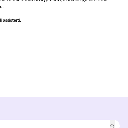
o.
 assisterti.