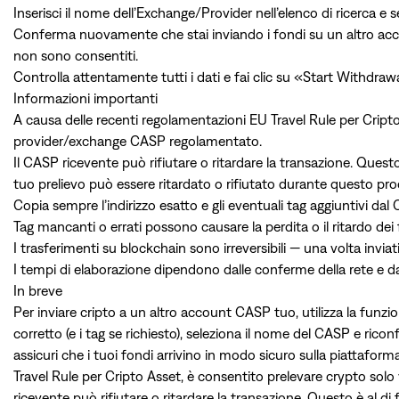
Inserisci il nome dell’Exchange/Provider nell’elenco di ricerca e se
Conferma nuovamente che stai inviando i fondi su un altro accou
non sono consentiti.
Controlla attentamente tutti i dati e fai clic su «Start Withdraw
Informazioni importanti
A causa delle recenti regolamentazioni EU Travel Rule per Cript
provider/exchange CASP regolamentato.
Il CASP ricevente può rifiutare o ritardare la transazione. Questo
tuo prelievo può essere ritardato o rifiutato durante questo pro
Copia sempre l’indirizzo esatto e gli eventuali tag aggiuntivi dal
Tag mancanti o errati possono causare la perdita o il ritardo dei 
I trasferimenti su blockchain sono irreversibili — una volta invia
I tempi di elaborazione dipendono dalle conferme della rete e da
In breve
Per inviare cripto a un altro account CASP tuo, utilizza la funzion
corretto (e i tag se richiesto), seleziona il nome del CASP e ricon
assicuri che i tuoi fondi arrivino in modo sicuro sulla piattafor
Travel Rule per Cripto Asset, è consentito prelevare crypto so
ricevente può rifiutare o ritardare la transazione. Questo è al di