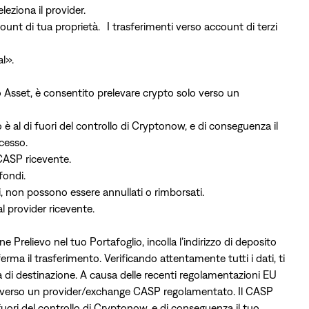
leziona il provider.
nt di tua proprietà. I trasferimenti verso account di terzi
al».
o Asset, è consentito prelevare crypto solo verso un
 è al di fuori del controllo di Cryptonow, e di conseguenza il
cesso.
 CASP ricevente.
fondi.
ti, non possono essere annullati o rimborsati.
l provider ricevente.
e Prelievo nel tuo Portafoglio, incolla l’indirizzo di deposito
ferma il trasferimento. Verificando attentamente tutti i dati, ti
ma di destinazione. A causa delle recenti regolamentazioni EU
lo verso un provider/exchange CASP regolamentato. Il CASP
 fuori del controllo di Cryptonow, e di conseguenza il tuo