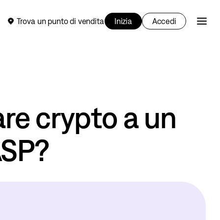
Trova un punto di vendita
Inizia
Accedi
re crypto a un
ASP?