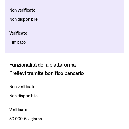
Non verificato
Non disponibile
Verificato
Illimitato
Funzionalità della piattaforma
Prelievi tramite bonifico bancario
Non verificato
Non disponibile
Verificato
50.000 € / giorno