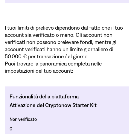
I tuoi limiti di prelievo dipendono dal fatto che il tuo
account sia verificato o meno. Gli account non
verificati non possono prelevare fondi, mentre gli
account verificati hanno un limite giornaliero di
50.000 € per transazione / al giorno.
Puoi trovare la panoramica completa nelle
impostazioni del tuo account:
Funzionalità della piattaforma
Attivazione del Cryptonow Starter Kit
Non verificato
0