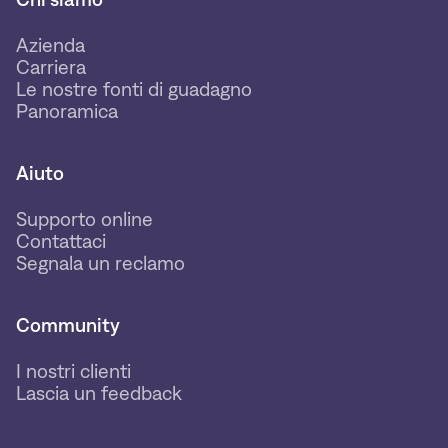
Azienda
Carriera
Le nostre fonti di guadagno
Panoramica
Aiuto
Supporto online
Contattaci
Segnala un reclamo
Community
I nostri clienti
Lascia un feedback