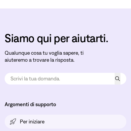
Siamo qui per aiutarti.
Qualunque cosa tu voglia sapere, ti
aiuteremo a trovare la risposta.
Argomenti di supporto
Per iniziare