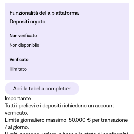
Funzionalità della piattaforma
Depositi crypto
Non verificato
Non disponibile
Verificato
Illimitato
Apri la tabella completa
Importante
Tutti i prelievi e i depositi richiedono un account
verificato.
Limite giornaliero massimo: 50.000 € per transazione
/ al giorno.