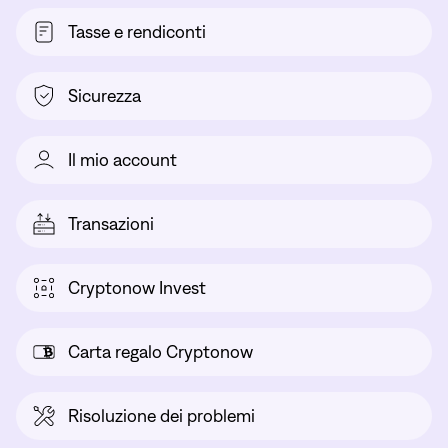
Tasse e rendiconti
Sicurezza
Il mio account
Transazioni
Cryptonow Invest
Carta regalo Cryptonow
Risoluzione dei problemi