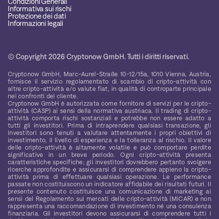
Condizioni Generali
Informativa sui rischi
Protezione dei dati
Informazioni legali
© Copyright 2026 Cryptonow GmbH. Tutti i diritti riservati.
Cryptonow GmbH, Marc-Aurel-Straße 10-12/15a, 1010 Vienna, Austria,
fornisce il servizio regolamentato di scambio di cripto-attività con
altre cripto-attività e/o valute fiat, in qualità di controparte principale
nei confronti del cliente.
Cryptonow GmbH è autorizzata come fornitore di servizi per le cripto-
attività (CASP) ai sensi della normativa austriaca. Il trading di cripto-
attività comporta rischi sostanziali e potrebbe non essere adatto a
tutti gli investitori. Prima di intraprendere qualsiasi transazione, gli
investitori sono tenuti a valutare attentamente i propri obiettivi di
investimento, il livello di esperienza e la tolleranza al rischio. Il valore
delle cripto-attività è altamente volatile e può comportare perdite
significative in un breve periodo. Ogni cripto-attività presenta
caratteristiche specifiche; gli investitori dovrebbero pertanto svolgere
ricerche approfondite e assicurarsi di comprendere appieno la cripto-
attività prima di effettuare qualsiasi operazione. Le performance
passate non costituiscono un indicatore affidabile dei risultati futuri. Il
presente contenuto costituisce una comunicazione di marketing ai
sensi del Regolamento sui mercati delle cripto-attività (MiCAR) e non
rappresenta una raccomandazione di investimento né una consulenza
finanziaria. Gli investitori devono assicurarsi di comprendere tutti i