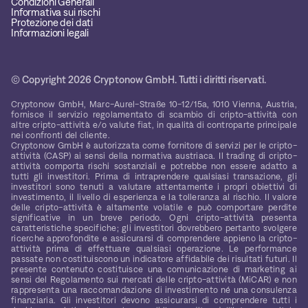
Condizioni Generali
Informativa sui rischi
Protezione dei dati
Informazioni legali
© Copyright 2026 Cryptonow GmbH. Tutti i diritti riservati.
Cryptonow GmbH, Marc-Aurel-Straße 10-12/15a, 1010 Vienna, Austria,
fornisce il servizio regolamentato di scambio di cripto-attività con
altre cripto-attività e/o valute fiat, in qualità di controparte principale
nei confronti del cliente.
Cryptonow GmbH è autorizzata come fornitore di servizi per le cripto-
attività (CASP) ai sensi della normativa austriaca. Il trading di cripto-
attività comporta rischi sostanziali e potrebbe non essere adatto a
tutti gli investitori. Prima di intraprendere qualsiasi transazione, gli
investitori sono tenuti a valutare attentamente i propri obiettivi di
investimento, il livello di esperienza e la tolleranza al rischio. Il valore
delle cripto-attività è altamente volatile e può comportare perdite
significative in un breve periodo. Ogni cripto-attività presenta
caratteristiche specifiche; gli investitori dovrebbero pertanto svolgere
ricerche approfondite e assicurarsi di comprendere appieno la cripto-
attività prima di effettuare qualsiasi operazione. Le performance
passate non costituiscono un indicatore affidabile dei risultati futuri. Il
presente contenuto costituisce una comunicazione di marketing ai
sensi del Regolamento sui mercati delle cripto-attività (MiCAR) e non
rappresenta una raccomandazione di investimento né una consulenza
finanziaria. Gli investitori devono assicurarsi di comprendere tutti i