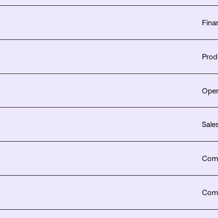
Fina
Prod
Oper
Sale
Comp
Comp