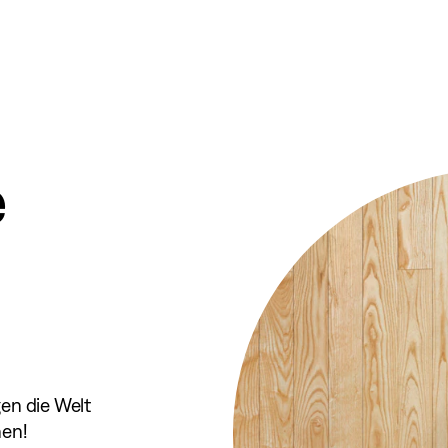
e
en die Welt
nen!