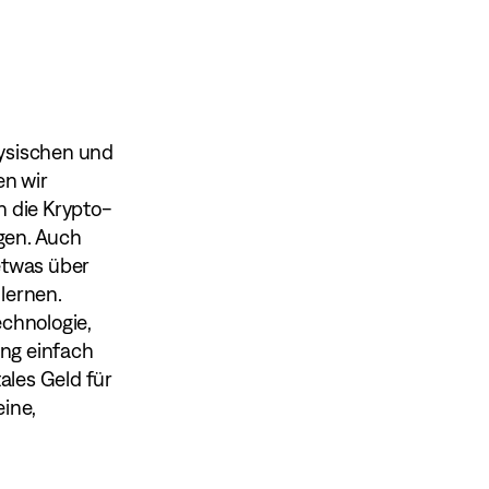
hysischen und
en wir
n die Krypto-
gen. Auch
etwas über
lernen.
echnologie,
ng einfach
tales Geld für
eine,