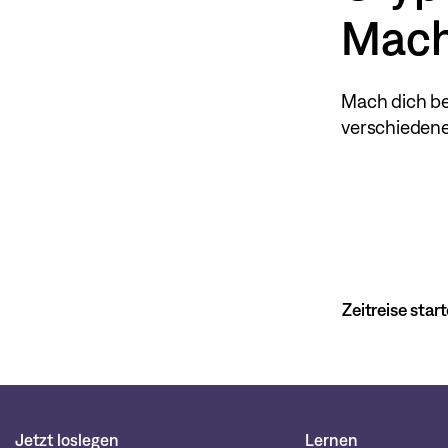
Mach
Mach dich ber
verschiedene
Zeitreise star
Jetzt loslegen
Lernen