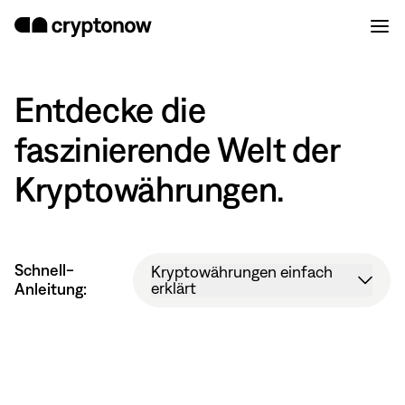
Entdecke die
faszinierende Welt der
Kryptowährungen.
Schnell-
Kryptowährungen einfach
Kryptowährungen einfach
Kryptowährungen einfach
Kryptowährungen einfach
erklärt
erklärt
erklärt
erklärt
Anleitung:
NaN
/
7