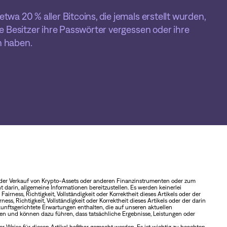
wa 20 % aller Bitcoins, die jemals erstellt wurden,
re Besitzer ihre Passwörter vergessen oder ihre
n haben.
 oder Verkauf von Krypto-Assets oder anderen Finanzinstrumenten oder zum
 darin, allgemeine Informationen bereitzustellen. Es werden keinerlei
irness, Richtigkeit, Vollständigkeit oder Korrektheit dieses Artikels oder der
ss, Richtigkeit, Vollständigkeit oder Korrektheit dieses Artikels oder der darin
unftsgerichtete Erwartungen enthalten, die auf unseren aktuellen
 und können dazu führen, dass tatsächliche Ergebnisse, Leistungen oder
 Weise für diesen Artikel haftbar gemacht werden. Es ist wichtig zu beachten,