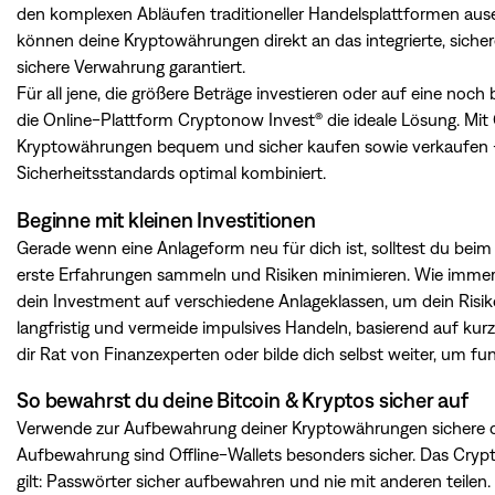
den komplexen Abläufen traditioneller Handelsplattformen ausei
können deine Kryptowährungen direkt an das integrierte, sich
sichere Verwahrung garantiert.
Für all jene, die größere Beträge investieren oder auf eine no
die Online-Plattform Cryptonow Invest® die ideale Lösung. Mit
Kryptowährungen bequem und sicher kaufen sowie verkaufen –
Sicherheitsstandards optimal kombiniert.
Beginne mit kleinen Investitionen
Gerade wenn eine Anlageform neu für dich ist, solltest du beim
erste Erfahrungen sammeln und Risiken minimieren. Wie immer gil
dein Investment auf verschiedene Anlageklassen, um dein Risiko
langfristig und vermeide impulsives Handeln, basierend auf kur
dir Rat von Finanzexperten oder bilde dich selbst weiter, um fu
So bewahrst du deine Bitcoin & Kryptos sicher auf
Verwende zur Aufbewahrung deiner Kryptowährungen sichere digit
Aufbewahrung sind Offline-Wallets besonders sicher. Das Crypton
gilt: Passwörter sicher aufbewahren und nie mit anderen teilen