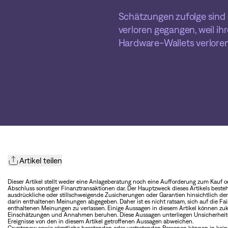
Schätzungen zufolge sind et
verloren gegangen, weil ih
Hardware-Wallets verlore
Artikel teilen
Dieser Artikel stellt weder eine Anlageberatung noch eine Aufforderung zum Kauf
Abschluss sonstiger Finanztransaktionen dar. Der Hauptzweck dieses Artikels besteht
ausdrückliche oder stillschweigende Zusicherungen oder Garantien hinsichtlich der Fa
darin enthaltenen Meinungen abgegeben. Daher ist es nicht ratsam, sich auf die Fairne
enthaltenen Meinungen zu verlassen. Einige Aussagen in diesem Artikel können zuk
Einschätzungen und Annahmen beruhen. Diese Aussagen unterliegen Unsicherheiten
Ereignisse von den in diesem Artikel getroffenen Aussagen abweichen.
Cryptonow sowie sämtliche beratenden oder vertretenden Personen können in keiner