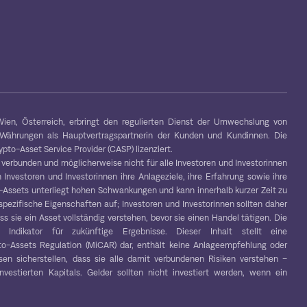
ien, Österreich, erbringt den regulierten Dienst der Umwechslung von
-Währungen als Hauptvertragspartnerin der Kunden und Kundinnen. Die
to-Asset Service Provider (CASP) lizenziert.
 verbunden und möglicherweise nicht für alle Investoren und Investorinnen
 Investoren und Investorinnen ihre Anlageziele, ihre Erfahrung sowie ihre
to-Assets unterliegt hohen Schwankungen und kann innerhalb kurzer Zeit zu
spezifische Eigenschaften auf; Investoren und Investorinnen sollten daher
s sie ein Asset vollständig verstehen, bevor sie einen Handel tätigen. Die
r Indikator für zukünftige Ergebnisse. Dieser Inhalt stellt eine
o-Assets Regulation (MiCAR) dar, enthält keine Anlageempfehlung oder
en sicherstellen, dass sie alle damit verbundenen Risiken verstehen –
vestierten Kapitals. Gelder sollten nicht investiert werden, wenn ein