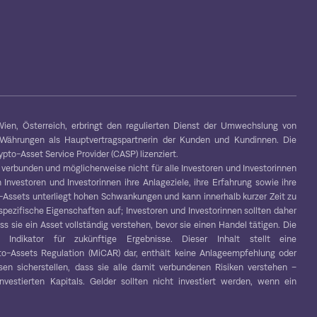
ien, Österreich, erbringt den regulierten Dienst der Umwechslung von
-Währungen als Hauptvertragspartnerin der Kunden und Kundinnen. Die
to-Asset Service Provider (CASP) lizenziert.
 verbunden und möglicherweise nicht für alle Investoren und Investorinnen
 Investoren und Investorinnen ihre Anlageziele, ihre Erfahrung sowie ihre
to-Assets unterliegt hohen Schwankungen und kann innerhalb kurzer Zeit zu
spezifische Eigenschaften auf; Investoren und Investorinnen sollten daher
s sie ein Asset vollständig verstehen, bevor sie einen Handel tätigen. Die
r Indikator für zukünftige Ergebnisse. Dieser Inhalt stellt eine
o-Assets Regulation (MiCAR) dar, enthält keine Anlageempfehlung oder
en sicherstellen, dass sie alle damit verbundenen Risiken verstehen –
vestierten Kapitals. Gelder sollten nicht investiert werden, wenn ein