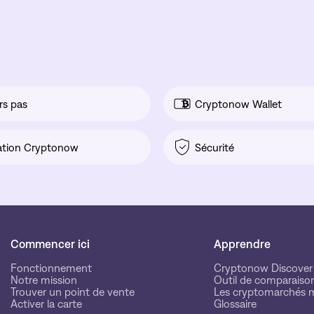
rs pas
Cryptonow Wallet
ation Cryptonow
Sécurité
Commencer ici
Apprendre
Fonctionnement
Cryptonow Discover
Notre mission
Outil de comparaiso
Trouver un point de vente
Les cryptomarchés 
Activer la carte
Glossaire