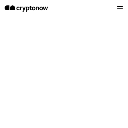
Garde sécurisée de
crypto-monnaies
décentralisées.
Tes cryptomonnaies sont 100% en
sécurité dans ton Cryptonow
Wallet®. Toujours.