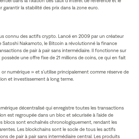
ntiel dans la fixation des taux d’intérêt de référence et le
garantir la stabilité des prix dans la zone euro.
 plus connu des actifs crypto. Lancé en 2009 par un créateur
atoshi Nakamoto, le Bitcoin a révolutionné la finance
sactions de pair à pair sans intermédiaire. Il fonctionne sur
possède une offre fixe de 21 millions de coins, ce qui en fait
 or numérique » et s’utilise principalement comme réserve de
ation et investissement à long terme.
umérique décentralisé qui enregistre toutes les transactions
on est regroupée dans un bloc et sécurisée à l’aide de
s blocs sont enchaînés chronologiquement, rendant les
arentes. Les blockchains sont le socle de tous les actifs
ons de pair à pair sans intermédiaire central. Les produits