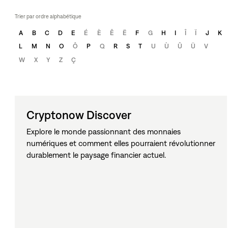
Trier par ordre alphabétique
A
B
C
D
E
É
È
Ê
Ë
F
G
H
I
Î
Ï
J
K
L
M
N
O
Ô
P
Q
R
S
T
U
Ù
Û
Ü
V
W
X
Y
Z
Ç
Cryptonow Discover
Explore le monde passionnant des monnaies
numériques et comment elles pourraient révolutionner
durablement le paysage financier actuel.