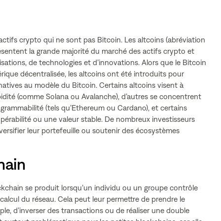
actifs crypto qui ne sont pas Bitcoin. Les altcoins (abréviation
résentent la grande majorité du marché des actifs crypto et
isations, de technologies et d’innovations. Alors que le Bitcoin
ique décentralisée, les altcoins ont été introduits pour
natives au modèle du Bitcoin. Certains altcoins visent à
apidité (comme Solana ou Avalanche), d’autres se concentrent
rogrammabilité (tels qu’Ethereum ou Cardano), et certains
eropérabilité ou une valeur stable. De nombreux investisseurs
versifier leur portefeuille ou soutenir des écosystèmes
hain
kchain se produit lorsqu’un individu ou un groupe contrôle
calcul du réseau. Cela peut leur permettre de prendre le
le, d’inverser des transactions ou de réaliser une double