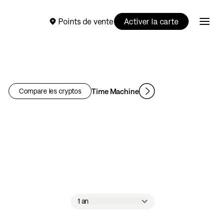
Points de vente
Activer la carte
Time Machine
Compare les cryptos
1 an