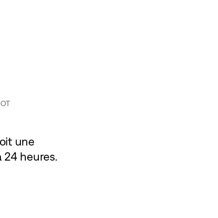
DOT
soit une
 a 24 heures.