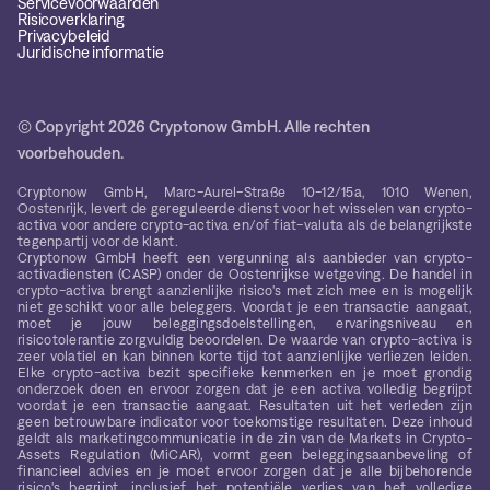
Servicevoorwaarden
Risicoverklaring
Privacybeleid
Juridische informatie
© Copyright 2026 Cryptonow GmbH. Alle rechten
voorbehouden.
Cryptonow GmbH, Marc-Aurel-Straße 10-12/15a, 1010 Wenen,
Oostenrijk, levert de gereguleerde dienst voor het wisselen van crypto-
activa voor andere crypto-activa en/of fiat-valuta als de belangrijkste
tegenpartij voor de klant.
Cryptonow GmbH heeft een vergunning als aanbieder van crypto-
activadiensten (CASP) onder de Oostenrijkse wetgeving. De handel in
crypto-activa brengt aanzienlijke risico's met zich mee en is mogelijk
niet geschikt voor alle beleggers. Voordat je een transactie aangaat,
moet je jouw beleggingsdoelstellingen, ervaringsniveau en
risicotolerantie zorgvuldig beoordelen. De waarde van crypto-activa is
zeer volatiel en kan binnen korte tijd tot aanzienlijke verliezen leiden.
Elke crypto-activa bezit specifieke kenmerken en je moet grondig
onderzoek doen en ervoor zorgen dat je een activa volledig begrijpt
voordat je een transactie aangaat. Resultaten uit het verleden zijn
geen betrouwbare indicator voor toekomstige resultaten. Deze inhoud
geldt als marketingcommunicatie in de zin van de Markets in Crypto-
Assets Regulation (MiCAR), vormt geen beleggingsaanbeveling of
financieel advies en je moet ervoor zorgen dat je alle bijbehorende
risico's begrijpt, inclusief het potentiële verlies van het volledige