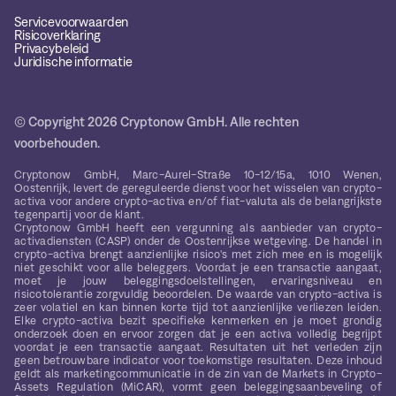
Servicevoorwaarden
Risicoverklaring
Privacybeleid
Juridische informatie
© Copyright 2026 Cryptonow GmbH. Alle rechten
voorbehouden.
Cryptonow GmbH, Marc-Aurel-Straße 10-12/15a, 1010 Wenen,
Oostenrijk, levert de gereguleerde dienst voor het wisselen van crypto-
activa voor andere crypto-activa en/of fiat-valuta als de belangrijkste
tegenpartij voor de klant.
Cryptonow GmbH heeft een vergunning als aanbieder van crypto-
activadiensten (CASP) onder de Oostenrijkse wetgeving. De handel in
crypto-activa brengt aanzienlijke risico's met zich mee en is mogelijk
niet geschikt voor alle beleggers. Voordat je een transactie aangaat,
moet je jouw beleggingsdoelstellingen, ervaringsniveau en
risicotolerantie zorgvuldig beoordelen. De waarde van crypto-activa is
zeer volatiel en kan binnen korte tijd tot aanzienlijke verliezen leiden.
Elke crypto-activa bezit specifieke kenmerken en je moet grondig
onderzoek doen en ervoor zorgen dat je een activa volledig begrijpt
voordat je een transactie aangaat. Resultaten uit het verleden zijn
geen betrouwbare indicator voor toekomstige resultaten. Deze inhoud
geldt als marketingcommunicatie in de zin van de Markets in Crypto-
Assets Regulation (MiCAR), vormt geen beleggingsaanbeveling of