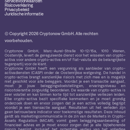
Servicevoorwaarden
Risicoverklaring
Privacybeleid
Juridische informatie
© Copyright 2026 Cryptonow GmbH. Alle rechten
voorbehouden.
Cryptonow GmbH, Marc-Aurel-Straße 10-12/15a, 1010 Wenen,
Oostenrijk, levert de gereguleerde dienst voor het wisselen van crypto-
activa voor andere crypto-activa en/of fiat-valuta als de belangrijkste
tegenpartij voor de klant.
Cryptonow GmbH heeft een vergunning als aanbieder van crypto-
activadiensten (CASP) onder de Oostenrijkse wetgeving. De handel in
crypto-activa brengt aanzienlijke risico's met zich mee en is mogelijk
niet geschikt voor alle beleggers. Voordat je een transactie aangaat,
moet je jouw beleggingsdoelstellingen, ervaringsniveau en
risicotolerantie zorgvuldig beoordelen. De waarde van crypto-activa is
zeer volatiel en kan binnen korte tijd tot aanzienlijke verliezen leiden.
Elke crypto-activa bezit specifieke kenmerken en je moet grondig
onderzoek doen en ervoor zorgen dat je een activa volledig begrijpt
voordat je een transactie aangaat. Resultaten uit het verleden zijn
geen betrouwbare indicator voor toekomstige resultaten. Deze inhoud
geldt als marketingcommunicatie in de zin van de Markets in Crypto-
Assets Regulation (MiCAR), vormt geen beleggingsaanbeveling of
financieel advies en je moet ervoor zorgen dat je alle bijbehorende
risico's begrijpt, inclusief het potentiële verlies van het volledige