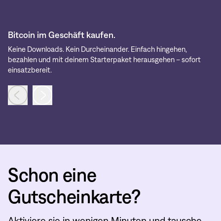
Bitcoin im Geschäft kaufen.
G
Keine Downloads. Kein Durcheinander. Einfach hingehen,
Je
bezahlen und mit deinem Starterpaket herausgehen – sofort
wä
einsatzbereit.
Schon eine
Gutscheinkarte?
Aktiviere sie in wenigen Minuten und tausche