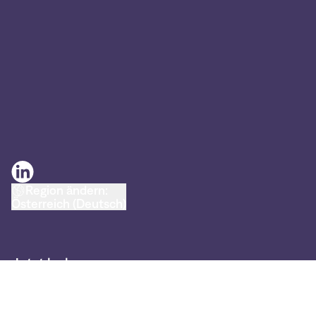
Region ändern:
Österreich (Deutsch)
Jetzt loslegen
So funktioniert's
Cryptonow Gutscheinkarten