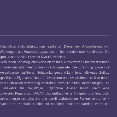
ien, Österreich, erbringt den regulierten Dienst der Umwechslung von
-Währungen als Hauptvertragspartnerin der Kunden und Kundinnen. Die
to-Asset Service Provider (CASP) lizenziert.
 verbunden und möglicherweise nicht für alle Investoren und Investorinnen
 Investoren und Investorinnen ihre Anlageziele, ihre Erfahrung sowie ihre
to-Assets unterliegt hohen Schwankungen und kann innerhalb kurzer Zeit zu
spezifische Eigenschaften auf; Investoren und Investorinnen sollten daher
s sie ein Asset vollständig verstehen, bevor sie einen Handel tätigen. Die
r Indikator für zukünftige Ergebnisse. Dieser Inhalt stellt eine
o-Assets Regulation (MiCAR) dar, enthält keine Anlageempfehlung oder
en sicherstellen, dass sie alle damit verbundenen Risiken verstehen –
vestierten Kapitals. Gelder sollten nicht investiert werden, wenn ein