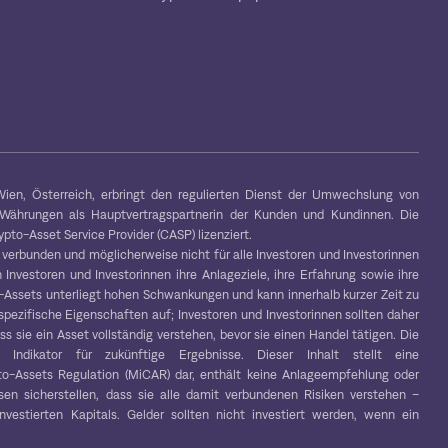
ien, Österreich, erbringt den regulierten Dienst der Umwechslung von
-Währungen als Hauptvertragspartnerin der Kunden und Kundinnen. Die
to-Asset Service Provider (CASP) lizenziert.
 verbunden und möglicherweise nicht für alle Investoren und Investorinnen
 Investoren und Investorinnen ihre Anlageziele, ihre Erfahrung sowie ihre
to-Assets unterliegt hohen Schwankungen und kann innerhalb kurzer Zeit zu
spezifische Eigenschaften auf; Investoren und Investorinnen sollten daher
s sie ein Asset vollständig verstehen, bevor sie einen Handel tätigen. Die
r Indikator für zukünftige Ergebnisse. Dieser Inhalt stellt eine
o-Assets Regulation (MiCAR) dar, enthält keine Anlageempfehlung oder
en sicherstellen, dass sie alle damit verbundenen Risiken verstehen –
vestierten Kapitals. Gelder sollten nicht investiert werden, wenn ein