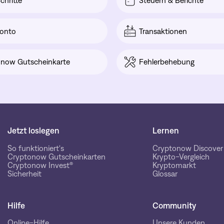
chritte
Steuern & Berichte
onto
Transaktionen
now Gutscheinkarte
Fehlerbehebung
Jetzt loslegen
Lernen
So funktioniert's
Cryptonow Discover
Cryptonow Gutscheinkarten
Krypto-Vergleich
Cryptonow Invest®
Kryptomarkt
Sicherheit
Glossar
Hilfe
Community
Online-Hilfe
Unsere Kunden