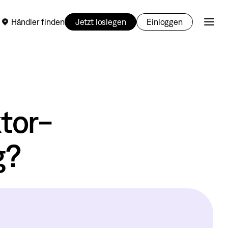
Händler finden
Jetzt loslegen
Einloggen
tor-
g?