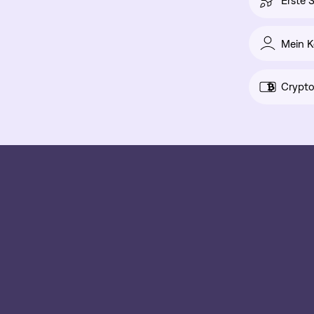
Erste S
Mein K
Crypto