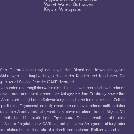
Wallet Wallet-Guthaben
Krypto Whitepaper
ien, Österreich, erbringt den regulierten Dienst der Umwechslung von
-Währungen als Hauptvertragspartnerin der Kunden und Kundinnen. Die
to-Asset Service Provider (CASP) lizenziert.
 verbunden und möglicherweise nicht für alle Investoren und Investorinnen
 Investoren und Investorinnen ihre Anlageziele, ihre Erfahrung sowie ihre
to-Assets unterliegt hohen Schwankungen und kann innerhalb kurzer Zeit zu
spezifische Eigenschaften auf; Investoren und Investorinnen sollten daher
s sie ein Asset vollständig verstehen, bevor sie einen Handel tätigen. Die
r Indikator für zukünftige Ergebnisse. Dieser Inhalt stellt eine
o-Assets Regulation (MiCAR) dar, enthält keine Anlageempfehlung oder
en sicherstellen, dass sie alle damit verbundenen Risiken verstehen –