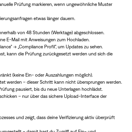
anuelle Prüfung markieren, wenn ungewöhnliche Muster
zierungsanfragen etwas länger dauern.
nerhalb von 48 Stunden (Werktage) abgeschlossen.
eine E-Mail mit Anweisungen zum Hochladen.
iance“ → „Compliance Profil“, um Updates zu sehen.
t, kann die Prüfung zurückgesetzt werden und sich die
ränkt (keine Ein- oder Auszahlungen möglich).
eitet werden – dieser Schritt kann nicht übersprungen werden.
rüfung pausiert, bis du neue Unterlagen hochlädst.
schicken – nur über das sichere Upload-Interface der
zesses und zeigt, dass deine Verifizierung aktiv überprüft
 umgestellt – damit hast du Zugriff auf Ein- und