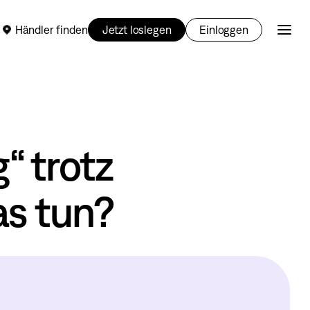
Händler finden
Jetzt loslegen
Einloggen
“ trotz
as tun?