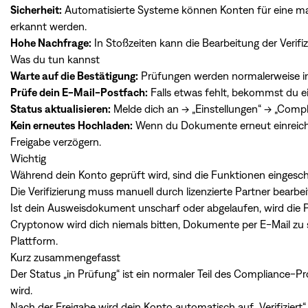
Sicherheit:
Automatisierte Systeme können Konten für eine m
erkannt werden.
Hohe Nachfrage:
In Stoßzeiten kann die Bearbeitung der Verifi
Was du tun kannst
Warte auf die Bestätigung:
Prüfungen werden normalerweise in
Prüfe dein E-Mail-Postfach:
Falls etwas fehlt, bekommst du 
Status aktualisieren:
Melde dich an → „Einstellungen“ → „Compl
Kein erneutes Hochladen:
Wenn du Dokumente erneut einreichs
Freigabe verzögern.
Wichtig
Während dein Konto geprüft wird, sind die Funktionen eingesch
Die Verifizierung muss manuell durch lizenzierte Partner bearb
Ist dein Ausweisdokument unscharf oder abgelaufen, wird die P
Cryptonow wird dich niemals bitten, Dokumente per E-Mail zu 
Plattform.
Kurz zusammengefasst
Der Status „in Prüfung“ ist ein normaler Teil des Compliance-Pro
wird.
Nach der Freigabe wird dein Konto automatisch auf „Verifiziert“