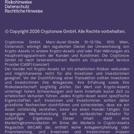
Risikohinweise
Datenschutz
Rechtliche Hinweise
© Copyright 2026 Cryptonow GmbH. Alle Rechte vorbehalten.
Cryptonow GmbH, Marc-Aurel-Straße 10-12/15a, 1010 Wien,
Österreich, erbringt den regulierten Dienst der Umwechslung von
Krypto-Assets in andere Krypto-Assets und/oder Fiat-Währungen als
Hauptvertragspartnerin der Kunden und Kundinnen. Die Cryptonow
GmbH ist nach österreichischem Recht als Crypto-Asset Service
Provider (CASP) lizenziert.
Der Handel mit Krypto-Assets ist mit erheblichen Risiken verbunden
und möglicherweise nicht für alle Investoren und Investorinnen
geeignet. Vor der Durchführung einer Transaktion sollten Investoren
und Investorinnen ihre Anlageziele, ihre Erfahrung sowie ihre
Risikobereitschaft sorgfältig prüfen. Der Wert von Krypto-Assets
unterliegt hohen Schwankungen und kann innerhalb kurzer Zeit zu
erheblichen Verlusten führen. Jedes Krypto-Asset weist spezifische
Eigenschaften auf; Investoren und Investorinnen sollten daher
gründliche Recherchen durchführen und sicherstellen, dass sie ein
Asset vollständig verstehen, bevor sie einen Handel tätigen. Die
vergangene Wertentwicklung ist kein verlässlicher Indikator für
zukünftige Ergebnisse. Dieser Inhalt stellt eine
Marketingkommunikation im Sinne der Markets in Crypto-Assets
Regulation (MiCAR) dar, enthält keine Anlageempfehlung oder
Finanzberatung, und Investoren und Investorinnen müssen