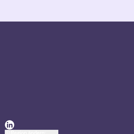
Region ändern: