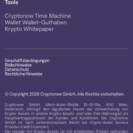
Tools
Cryptonow Time Machine
Wallet Wallet-Guthaben
Krypto Whitepaper
Geschäftsbedingungen
Risikohinweise
Datenschutz
Rechtliche Hinweise
© Copyright 2026 Cryptonow GmbH. Alle Rechte vorbehalten.
Cryptonow GmbH, Marc-Aurel-Straße 10-12/15a, 1010 Wien,
Österreich, erbringt den regulierten Dienst der Umwechslung von
Krypto-Assets in andere Krypto-Assets und/oder Fiat-Währungen als
Hauptvertragspartnerin der Kunden und Kundinnen. Die Cryptonow
GmbH ist nach österreichischem Recht als Crypto-Asset Service
Provider (CASP) lizenziert.
Der Handel mit Krypto-Assets ist mit erheblichen Risiken verbunden