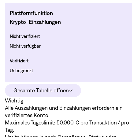
Plattformfunktion
Krypto-Einzahlungen
Nicht verifiziert
Nicht verfügbar
Verifiziert
Unbegrenzt
Gesamte Tabelle öffnen
Wichtig
Alle Auszahlungen und Einzahlungen erfordern ein
verifiziertes Konto.
Maximales Tageslimit: 50.000 € pro Transaktion / pro
Tag.