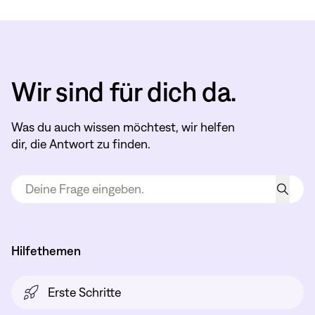
Wir sind für dich da.
Was du auch wissen möchtest, wir helfen
dir, die Antwort zu finden.
Hilfethemen
Erste Schritte