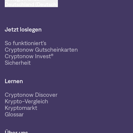
Deutschland (Deutsch)
Jetzt loslegen
So funktioniert's
Cryptonow Gutscheinkarten
Cryptonow Invest®
Sicherheit
Lernen
Cryptonow Discover
Krypto-Vergleich
Kryptomarkt
Glossar
Über uns