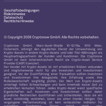
Geschäftsbedingungen
Risikohinweise
Datenschutz
Rechtliche Hinweise
© Copyright 2026 Cryptonow GmbH. Alle Rechte vorbehalten.
Cryptonow GmbH, Marc-Aurel-Straße 10-12/15a, 1010 Wien,
Österreich, erbringt den regulierten Dienst der Umwechslung von
Krypto-Assets in andere Krypto-Assets und/oder Fiat-Währungen als
Hauptvertragspartnerin der Kunden und Kundinnen. Die Cryptonow
GmbH ist nach österreichischem Recht als Crypto-Asset Service
Provider (CASP) lizenziert.
Der Handel mit Krypto-Assets ist mit erheblichen Risiken verbunden
und möglicherweise nicht für alle Investoren und Investorinnen
geeignet. Vor der Durchführung einer Transaktion sollten Investoren
und Investorinnen ihre Anlageziele, ihre Erfahrung sowie ihre
Risikobereitschaft sorgfältig prüfen. Der Wert von Krypto-Assets
unterliegt hohen Schwankungen und kann innerhalb kurzer Zeit zu
erheblichen Verlusten führen. Jedes Krypto-Asset weist spezifische
Eigenschaften auf; Investoren und Investorinnen sollten daher
gründliche Recherchen durchführen und sicherstellen, dass sie ein
Asset vollständig verstehen, bevor sie einen Handel tätigen. Die
vergangene Wertentwicklung ist kein verlässlicher Indikator für
zukünftige Ergebnisse. Dieser Inhalt stellt eine