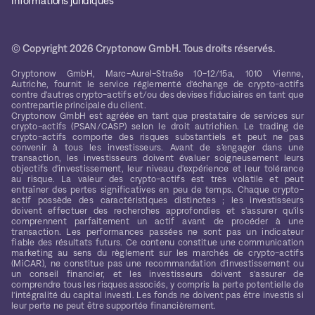
Informations juridiques
© Copyright 2026 Cryptonow GmbH. Tous droits réservés.
Cryptonow GmbH, Marc-Aurel-Straße 10-12/15a, 1010 Vienne,
Autriche, fournit le service réglementé d'échange de crypto-actifs
contre d'autres crypto-actifs et/ou des devises fiduciaires en tant que
contrepartie principale du client.
Cryptonow GmbH est agréée en tant que prestataire de services sur
crypto-actifs (PSAN/CASP) selon le droit autrichien. Le trading de
crypto-actifs comporte des risques substantiels et peut ne pas
convenir à tous les investisseurs. Avant de s'engager dans une
transaction, les investisseurs doivent évaluer soigneusement leurs
objectifs d'investissement, leur niveau d'expérience et leur tolérance
au risque. La valeur des crypto-actifs est très volatile et peut
entraîner des pertes significatives en peu de temps. Chaque crypto-
actif possède des caractéristiques distinctes ; les investisseurs
doivent effectuer des recherches approfondies et s'assurer qu'ils
comprennent parfaitement un actif avant de procéder à une
transaction. Les performances passées ne sont pas un indicateur
fiable des résultats futurs. Ce contenu constitue une communication
marketing au sens du règlement sur les marchés de crypto-actifs
(MiCAR), ne constitue pas une recommandation d'investissement ou
un conseil financier, et les investisseurs doivent s'assurer de
comprendre tous les risques associés, y compris la perte potentielle de
l'intégralité du capital investi. Les fonds ne doivent pas être investis si
leur perte ne peut être supportée financièrement.