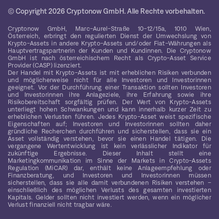
© Copyright 2026 Cryptonow GmbH. Alle Rechte vorbehalten.
Cryptonow GmbH, Marc-Aurel-Straße 10-12/15a, 1010 Wien,
Österreich, erbringt den regulierten Dienst der Umwechslung von
Krypto-Assets in andere Krypto-Assets und/oder Fiat-Währungen als
Hauptvertragspartnerin der Kunden und Kundinnen. Die Cryptonow
GmbH ist nach österreichischem Recht als Crypto-Asset Service
Provider (CASP) lizenziert.
Der Handel mit Krypto-Assets ist mit erheblichen Risiken verbunden
und möglicherweise nicht für alle Investoren und Investorinnen
geeignet. Vor der Durchführung einer Transaktion sollten Investoren
und Investorinnen ihre Anlageziele, ihre Erfahrung sowie ihre
Risikobereitschaft sorgfältig prüfen. Der Wert von Krypto-Assets
unterliegt hohen Schwankungen und kann innerhalb kurzer Zeit zu
erheblichen Verlusten führen. Jedes Krypto-Asset weist spezifische
Eigenschaften auf; Investoren und Investorinnen sollten daher
gründliche Recherchen durchführen und sicherstellen, dass sie ein
Asset vollständig verstehen, bevor sie einen Handel tätigen. Die
vergangene Wertentwicklung ist kein verlässlicher Indikator für
zukünftige Ergebnisse. Dieser Inhalt stellt eine
Marketingkommunikation im Sinne der Markets in Crypto-Assets
Regulation (MiCAR) dar, enthält keine Anlageempfehlung oder
Finanzberatung, und Investoren und Investorinnen müssen
sicherstellen, dass sie alle damit verbundenen Risiken verstehen –
einschließlich des möglichen Verlusts des gesamten investierten
Kapitals. Gelder sollten nicht investiert werden, wenn ein möglicher
Verlust finanziell nicht tragbar wäre.