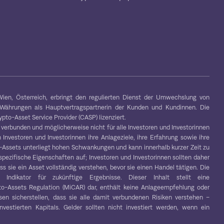
ien, Österreich, erbringt den regulierten Dienst der Umwechslung von
-Währungen als Hauptvertragspartnerin der Kunden und Kundinnen. Die
to-Asset Service Provider (CASP) lizenziert.
 verbunden und möglicherweise nicht für alle Investoren und Investorinnen
 Investoren und Investorinnen ihre Anlageziele, ihre Erfahrung sowie ihre
to-Assets unterliegt hohen Schwankungen und kann innerhalb kurzer Zeit zu
spezifische Eigenschaften auf; Investoren und Investorinnen sollten daher
s sie ein Asset vollständig verstehen, bevor sie einen Handel tätigen. Die
r Indikator für zukünftige Ergebnisse. Dieser Inhalt stellt eine
o-Assets Regulation (MiCAR) dar, enthält keine Anlageempfehlung oder
en sicherstellen, dass sie alle damit verbundenen Risiken verstehen –
vestierten Kapitals. Gelder sollten nicht investiert werden, wenn ein