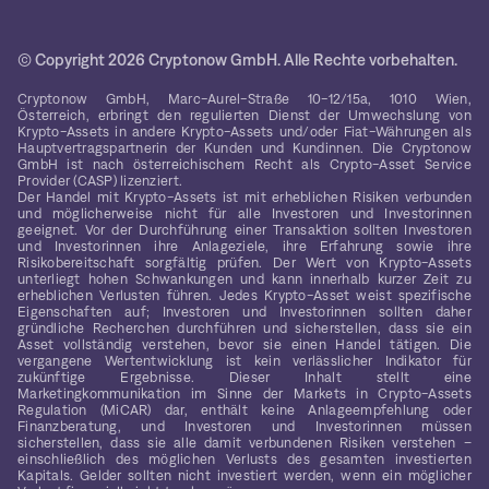
© Copyright 2026 Cryptonow GmbH. Alle Rechte vorbehalten.
Cryptonow GmbH, Marc-Aurel-Straße 10-12/15a, 1010 Wien,
Österreich, erbringt den regulierten Dienst der Umwechslung von
Krypto-Assets in andere Krypto-Assets und/oder Fiat-Währungen als
Hauptvertragspartnerin der Kunden und Kundinnen. Die Cryptonow
GmbH ist nach österreichischem Recht als Crypto-Asset Service
Provider (CASP) lizenziert.
Der Handel mit Krypto-Assets ist mit erheblichen Risiken verbunden
und möglicherweise nicht für alle Investoren und Investorinnen
geeignet. Vor der Durchführung einer Transaktion sollten Investoren
und Investorinnen ihre Anlageziele, ihre Erfahrung sowie ihre
Risikobereitschaft sorgfältig prüfen. Der Wert von Krypto-Assets
unterliegt hohen Schwankungen und kann innerhalb kurzer Zeit zu
erheblichen Verlusten führen. Jedes Krypto-Asset weist spezifische
Eigenschaften auf; Investoren und Investorinnen sollten daher
gründliche Recherchen durchführen und sicherstellen, dass sie ein
Asset vollständig verstehen, bevor sie einen Handel tätigen. Die
vergangene Wertentwicklung ist kein verlässlicher Indikator für
zukünftige Ergebnisse. Dieser Inhalt stellt eine
Marketingkommunikation im Sinne der Markets in Crypto-Assets
Regulation (MiCAR) dar, enthält keine Anlageempfehlung oder
Finanzberatung, und Investoren und Investorinnen müssen
sicherstellen, dass sie alle damit verbundenen Risiken verstehen –
einschließlich des möglichen Verlusts des gesamten investierten
Kapitals. Gelder sollten nicht investiert werden, wenn ein möglicher