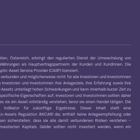
ien, Österreich, erbringt den regulierten Dienst der Umwechslung von
-Währungen als Hauptvertragspartnerin der Kunden und Kundinnen. Die
to-Asset Service Provider (CASP) lizenziert.
 verbunden und möglicherweise nicht für alle Investoren und Investorinnen
 Investoren und Investorinnen ihre Anlageziele, ihre Erfahrung sowie ihre
to-Assets unterliegt hohen Schwankungen und kann innerhalb kurzer Zeit zu
spezifische Eigenschaften auf; Investoren und Investorinnen sollten daher
s sie ein Asset vollständig verstehen, bevor sie einen Handel tätigen. Die
r Indikator für zukünftige Ergebnisse. Dieser Inhalt stellt eine
o-Assets Regulation (MiCAR) dar, enthält keine Anlageempfehlung oder
en sicherstellen, dass sie alle damit verbundenen Risiken verstehen –
vestierten Kapitals. Gelder sollten nicht investiert werden, wenn ein