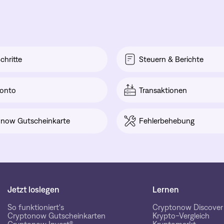
chritte
Steuern & Berichte
onto
Transaktionen
now Gutscheinkarte
Fehlerbehebung
Jetzt loslegen
Lernen
So funktioniert's
Cryptonow Discover
Cryptonow Gutscheinkarten
Krypto-Vergleich