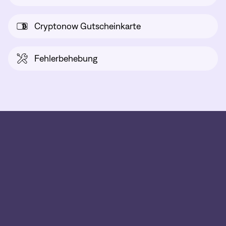
Cryptonow Gutscheinkarte
Fehlerbehebung