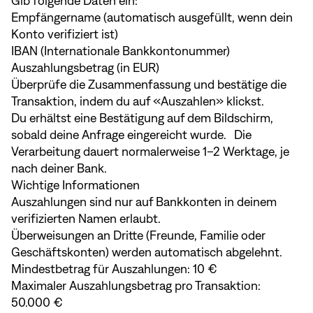
Gib folgende Daten ein:
Empfängername (automatisch ausgefüllt, wenn dein
Konto verifiziert ist)
IBAN (Internationale Bankkontonummer)
Auszahlungsbetrag (in EUR)
Überprüfe die Zusammenfassung und bestätige die
Transaktion, indem du auf «Auszahlen» klickst.
Du erhältst eine Bestätigung auf dem Bildschirm,
sobald deine Anfrage eingereicht wurde. Die
Verarbeitung dauert normalerweise 1–2 Werktage, je
nach deiner Bank.
Wichtige Informationen
Auszahlungen sind nur auf Bankkonten in deinem
verifizierten Namen erlaubt.
Überweisungen an Dritte (Freunde, Familie oder
Geschäftskonten) werden automatisch abgelehnt.
Mindestbetrag für Auszahlungen: 10 €
Maximaler Auszahlungsbetrag pro Transaktion:
50.000 €