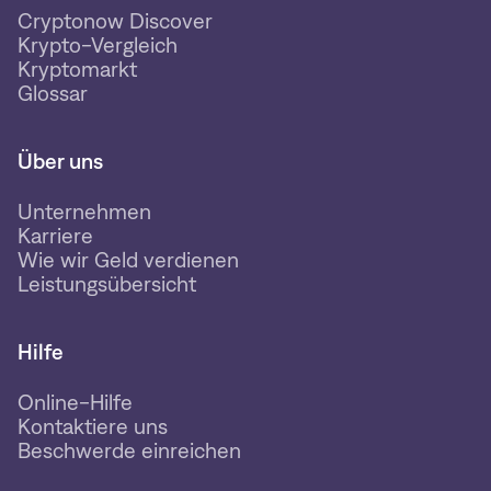
Cryptonow Discover
Krypto-Vergleich
Kryptomarkt
Glossar
Über uns
Unternehmen
Karriere
Wie wir Geld verdienen
Leistungsübersicht
Hilfe
Online-Hilfe
Kontaktiere uns
Beschwerde einreichen