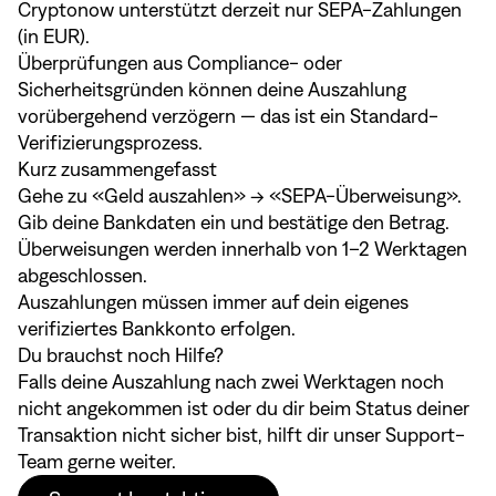
Cryptonow unterstützt derzeit nur SEPA-Zahlungen
(in EUR).
Überprüfungen aus Compliance- oder
Sicherheitsgründen können deine Auszahlung
vorübergehend verzögern — das ist ein Standard-
Verifizierungsprozess.
Kurz zusammengefasst
Gehe zu «Geld auszahlen» → «SEPA-Überweisung».
Gib deine Bankdaten ein und bestätige den Betrag.
Überweisungen werden innerhalb von 1–2 Werktagen
abgeschlossen.
Auszahlungen müssen immer auf dein eigenes
verifiziertes Bankkonto erfolgen.
Du brauchst noch Hilfe?
Falls deine Auszahlung nach zwei Werktagen noch
nicht angekommen ist oder du dir beim Status deiner
Transaktion nicht sicher bist, hilft dir unser Support-
Team gerne weiter.