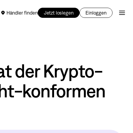
Händler finden
Jetzt loslegen
Einloggen
t der Krypto-
cht-konformen