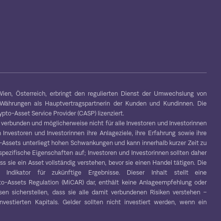
ien, Österreich, erbringt den regulierten Dienst der Umwechslung von
-Währungen als Hauptvertragspartnerin der Kunden und Kundinnen. Die
to-Asset Service Provider (CASP) lizenziert.
 verbunden und möglicherweise nicht für alle Investoren und Investorinnen
 Investoren und Investorinnen ihre Anlageziele, ihre Erfahrung sowie ihre
to-Assets unterliegt hohen Schwankungen und kann innerhalb kurzer Zeit zu
spezifische Eigenschaften auf; Investoren und Investorinnen sollten daher
s sie ein Asset vollständig verstehen, bevor sie einen Handel tätigen. Die
r Indikator für zukünftige Ergebnisse. Dieser Inhalt stellt eine
o-Assets Regulation (MiCAR) dar, enthält keine Anlageempfehlung oder
en sicherstellen, dass sie alle damit verbundenen Risiken verstehen –
vestierten Kapitals. Gelder sollten nicht investiert werden, wenn ein