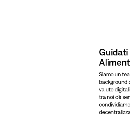
Guidati 
Alimenta
Siamo un tea
background di
valute digital
tra noi c’è se
condividiamo 
decentralizz