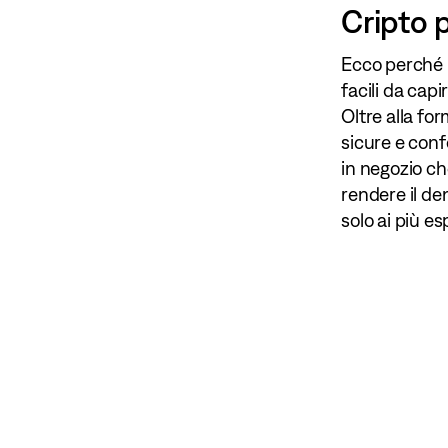
Cripto p
Ecco perché r
facili da capi
Oltre alla fo
sicure e conf
in negozio che
rendere il den
solo ai più es