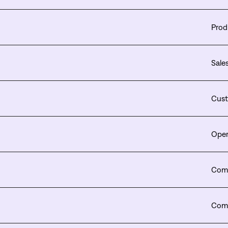
Prod
Sale
Cust
Oper
Comp
Comp