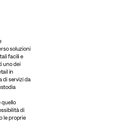
e
rso soluzioni
li facili e
ti uno dei
ail in
di servizi da
ustodia
e quello
ssibilità di
 le proprie