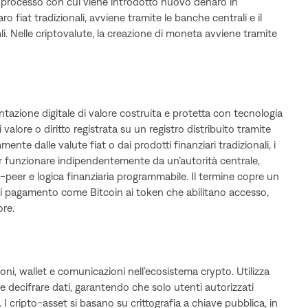
l processo con cui viene introdotto nuovo denaro in
o fiat tradizionali, avviene tramite le banche centrali e il
. Nelle criptovalute, la creazione di moneta avviene tramite
azione digitale di valore costruita e protetta con tecnologia
 valore o diritto registrata su un registro distribuito tramite
mente dalle valute fiat o dai prodotti finanziari tradizionali, i
r funzionare indipendentemente da un’autorità centrale,
-peer e logica finanziaria programmabile. Il termine copre un
i pagamento come Bitcoin ai token che abilitano accesso,
ore.
oni, wallet e comunicazioni nell’ecosistema crypto. Utilizza
 e decifrare dati, garantendo che solo utenti autorizzati
I cripto-asset si basano su crittografia a chiave pubblica, in