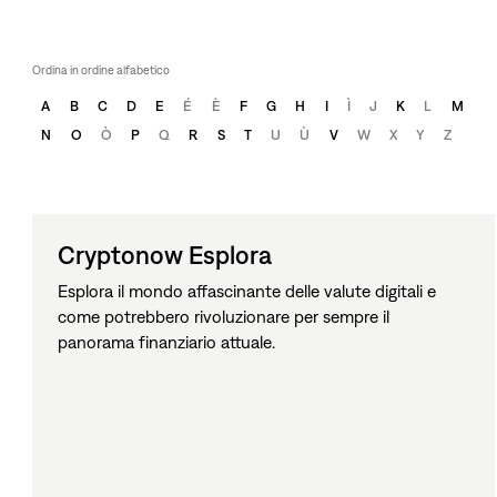
Ordina in ordine alfabetico
A
B
C
D
E
É
È
F
G
H
I
Ì
J
K
L
M
N
O
Ò
P
Q
R
S
T
U
Ù
V
W
X
Y
Z
Cryptonow Esplora
Esplora il mondo affascinante delle valute digitali e
come potrebbero rivoluzionare per sempre il
panorama finanziario attuale.