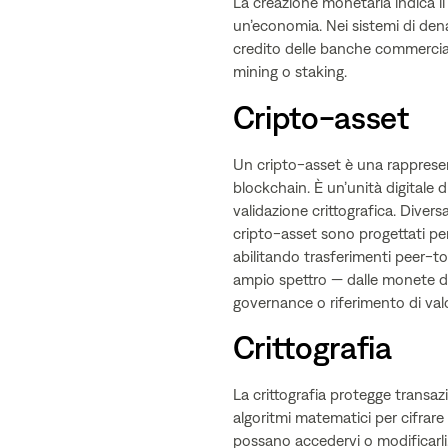
La creazione monetaria indica i
un’economia. Nei sistemi di denar
credito delle banche commerciali
mining o staking.
Cripto-asset
Un cripto-asset è una rappresent
blockchain. È un’unità digitale di
validazione crittografica. Diversa
cripto-asset sono progettati pe
abilitando trasferimenti peer-to
ampio spettro — dalle monete d
governance o riferimento di val
Crittografia
La crittografia protegge transazi
algoritmi matematici per cifrare
possano accedervi o modificarli. 