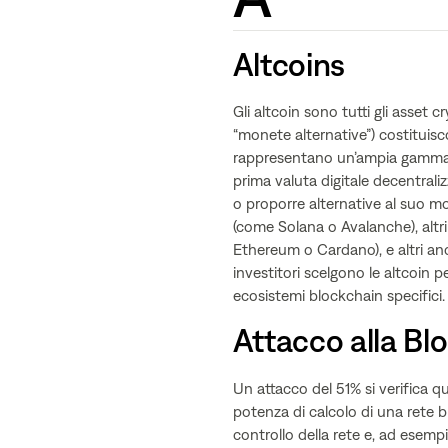
Altcoins
Gli altcoin sono tutti gli asset 
“monete alternative”) costituisc
rappresentano un’ampia gamma di
prima valuta digitale decentrali
o proporre alternative al suo mo
(come Solana o Avalanche), altr
Ethereum o Cardano), e altri anco
investitori scelgono le altcoin p
ecosistemi blockchain specifici.
Attacco alla Bl
Un attacco del 51% si verifica q
potenza di calcolo di una rete b
controllo della rete e, ad esemp