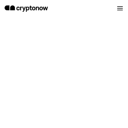
Conservazione sicura e
decentralizzata delle
criptovalute.
I tuoi valori in criptovaluta sono
sicuri al 100% sul tuo Cryptonow
Wallet®. Sempre.