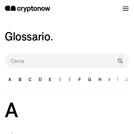
Glossario.
A
B
C
D
E
É
È
F
G
H
I
Ì
J
A