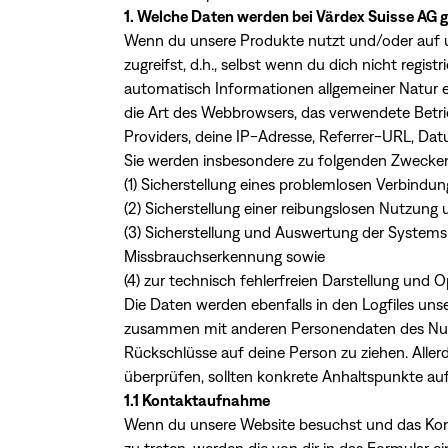
1. Welche Daten werden bei Värdex Suisse AG 
Wenn du unsere Produkte nutzt und/oder auf 
zugreifst, d.h., selbst wenn du dich nicht regis
automatisch Informationen allgemeiner Natur er
die Art des Webbrowsers, das verwendete Betr
Providers, deine IP-Adresse, Referrer-URL, Dat
Sie werden insbesondere zu folgenden Zwecken
(1) Sicherstellung eines problemlosen Verbindu
(2) Sicherstellung einer reibungslosen Nutzung 
(3) Sicherstellung und Auswertung der Systemsi
Missbrauchserkennung sowie
(4) zur technisch fehlerfreien Darstellung und 
Die Daten werden ebenfalls in den Logfiles uns
zusammen mit anderen Personendaten des Nutze
Rückschlüsse auf deine Person zu ziehen. Allerd
überprüfen, sollten konkrete Anhaltspunkte auf
1.1 Kontaktaufnahme
Wenn du unsere Website besuchst und das Kont