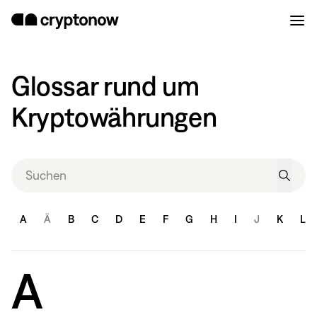
Glossar rund um
Kryptowährungen
A
Ä
B
C
D
E
F
G
H
I
J
K
L
A